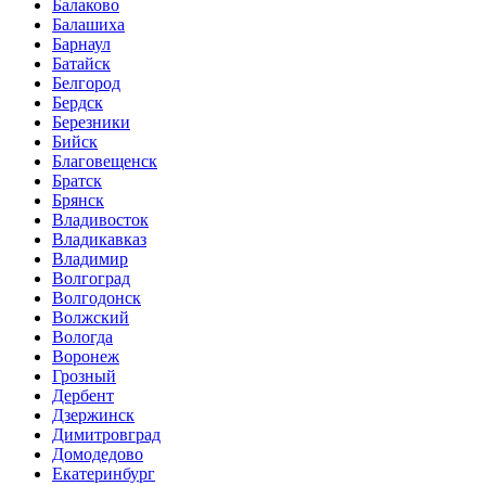
Балаково
Балашиха
Барнаул
Батайск
Белгород
Бердск
Березники
Бийск
Благовещенск
Братск
Брянск
Владивосток
Владикавказ
Владимир
Волгоград
Волгодонск
Волжский
Вологда
Воронеж
Грозный
Дербент
Дзержинск
Димитровград
Домодедово
Екатеринбург