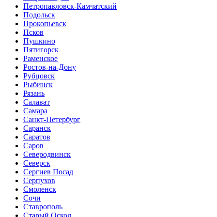
Петропавловск-Камчатский
Подольск
Прокопьевск
Псков
Пушкино
Пятигорск
Раменское
Ростов-на-Дону
Рубцовск
Рыбинск
Рязань
Салават
Самара
Санкт-Петербург
Саранск
Саратов
Саров
Северодвинск
Северск
Сергиев Посад
Серпухов
Смоленск
Сочи
Ставрополь
Старый Оскол