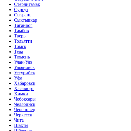
Стерлитамак
Сургут
Сызрань
Сыктывкар
Таганрог
Тамбов
Тверь
Тольятти
Томск
Тула
Тюмень
Улан-Удэ
Ульяновск
Уссурийск
Уфа
Хабаровск
Хасавюрт
Химки
Чебоксары
Челябинск
Череповец
Черкесск
Чита
Шахты
Щёлково