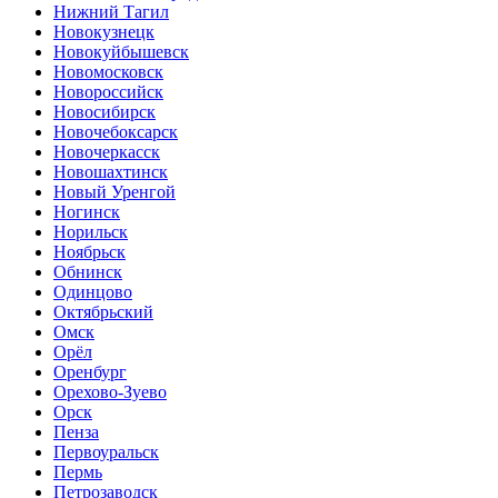
Нижний Тагил
Новокузнецк
Новокуйбышевск
Новомосковск
Новороссийск
Новосибирск
Новочебоксарск
Новочеркасск
Новошахтинск
Новый Уренгой
Ногинск
Норильск
Ноябрьск
Обнинск
Одинцово
Октябрьский
Омск
Орёл
Оренбург
Орехово-Зуево
Орск
Пенза
Первоуральск
Пермь
Петрозаводск