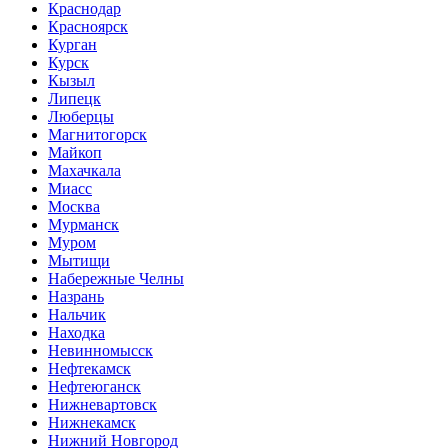
Краснодар
Красноярск
Курган
Курск
Кызыл
Липецк
Люберцы
Магнитогорск
Майкоп
Махачкала
Миасс
Москва
Мурманск
Муром
Мытищи
Набережные Челны
Назрань
Нальчик
Находка
Невинномысск
Нефтекамск
Нефтеюганск
Нижневартовск
Нижнекамск
Нижний Новгород