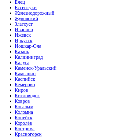
Елец
Ессентуки
Железнодорожный
Жуковский
Златоуст
Иваново
Ижевск
Иркутск
Йошкар-Ола
Казань
Калининград
Калуга
Каменск-Уральский
Камышин
Каспийск
Кемерово
Киров
Кисловодск
Ковров
Когалым
Коломна
Копейск
Королёв
Кострома
Красногорск