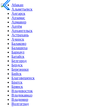
Абакан
Альметьевск
Ангарск
Арзамас
Армавир
Артём
Архангельск
Астрахань
Ачинск
Балаково
Балашиха
Барнаул
Батайск
Белгород
Бердск
Березники
Бийск
Благовещенск
Братск
Брянск
Владивосток
Владикавказ
Владимир
Волгоград