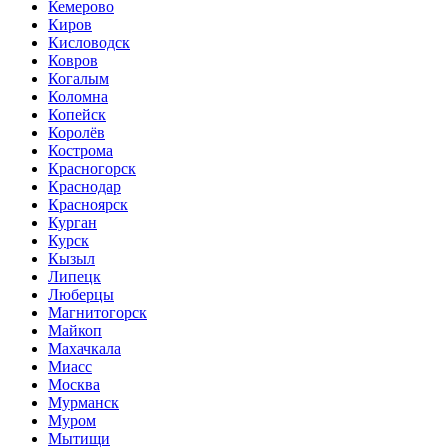
Кемерово
Киров
Кисловодск
Ковров
Когалым
Коломна
Копейск
Королёв
Кострома
Красногорск
Краснодар
Красноярск
Курган
Курск
Кызыл
Липецк
Люберцы
Магнитогорск
Майкоп
Махачкала
Миасс
Москва
Мурманск
Муром
Мытищи