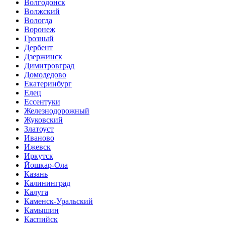
Волгодонск
Волжский
Вологда
Воронеж
Грозный
Дербент
Дзержинск
Димитровград
Домодедово
Екатеринбург
Елец
Ессентуки
Железнодорожный
Жуковский
Златоуст
Иваново
Ижевск
Иркутск
Йошкар-Ола
Казань
Калининград
Калуга
Каменск-Уральский
Камышин
Каспийск